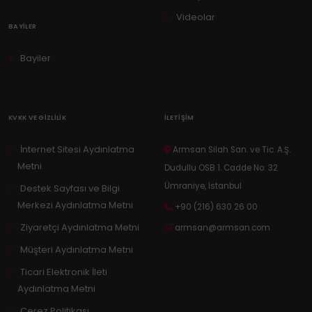
Videolar
BAYILER
Bayiler
KVKK VE GIZLILIK
İLETIŞIM
İnternet Sitesi Aydınlatma
Armsan Silah San. ve Tic. A.Ş.
Metni
Dudullu OSB 1. Cadde No: 32
Ümraniye, İstanbul
Destek Sayfası ve Bilgi
Merkezi Aydınlatma Metni
+90 (216) 630 26 00
Ziyaretçi Aydınlatma Metni
armsan@armsan.com
Müşteri Aydınlatma Metni
Ticari Elektronik İleti
Aydınlatma Metni
Çerez Politikası